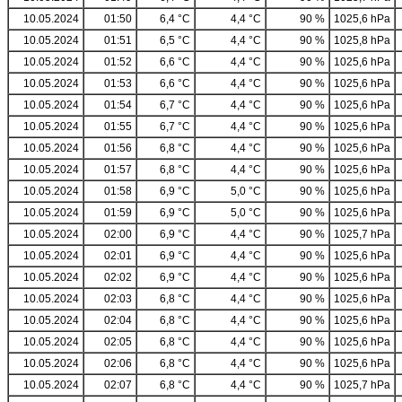
10.05.2024
01:50
6,4 °C
4,4 °C
90 %
1025,6 hPa
10.05.2024
01:51
6,5 °C
4,4 °C
90 %
1025,8 hPa
10.05.2024
01:52
6,6 °C
4,4 °C
90 %
1025,6 hPa
10.05.2024
01:53
6,6 °C
4,4 °C
90 %
1025,6 hPa
10.05.2024
01:54
6,7 °C
4,4 °C
90 %
1025,6 hPa
10.05.2024
01:55
6,7 °C
4,4 °C
90 %
1025,6 hPa
10.05.2024
01:56
6,8 °C
4,4 °C
90 %
1025,6 hPa
10.05.2024
01:57
6,8 °C
4,4 °C
90 %
1025,6 hPa
10.05.2024
01:58
6,9 °C
5,0 °C
90 %
1025,6 hPa
10.05.2024
01:59
6,9 °C
5,0 °C
90 %
1025,6 hPa
10.05.2024
02:00
6,9 °C
4,4 °C
90 %
1025,7 hPa
10.05.2024
02:01
6,9 °C
4,4 °C
90 %
1025,6 hPa
10.05.2024
02:02
6,9 °C
4,4 °C
90 %
1025,6 hPa
10.05.2024
02:03
6,8 °C
4,4 °C
90 %
1025,6 hPa
10.05.2024
02:04
6,8 °C
4,4 °C
90 %
1025,6 hPa
10.05.2024
02:05
6,8 °C
4,4 °C
90 %
1025,6 hPa
10.05.2024
02:06
6,8 °C
4,4 °C
90 %
1025,6 hPa
10.05.2024
02:07
6,8 °C
4,4 °C
90 %
1025,7 hPa