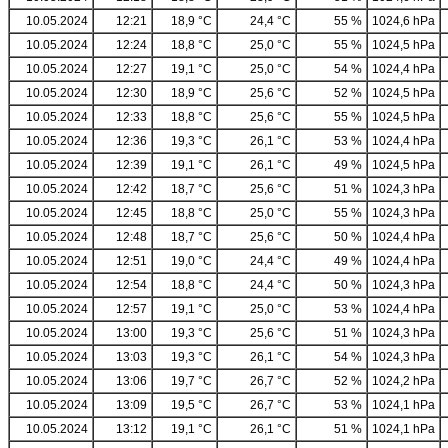
10.05.2024
12:21
18,9 °C
24,4 °C
55 %
1024,6 hPa
10.05.2024
12:24
18,8 °C
25,0 °C
55 %
1024,5 hPa
10.05.2024
12:27
19,1 °C
25,0 °C
54 %
1024,4 hPa
10.05.2024
12:30
18,9 °C
25,6 °C
52 %
1024,5 hPa
10.05.2024
12:33
18,8 °C
25,6 °C
55 %
1024,5 hPa
10.05.2024
12:36
19,3 °C
26,1 °C
53 %
1024,4 hPa
10.05.2024
12:39
19,1 °C
26,1 °C
49 %
1024,5 hPa
10.05.2024
12:42
18,7 °C
25,6 °C
51 %
1024,3 hPa
10.05.2024
12:45
18,8 °C
25,0 °C
55 %
1024,3 hPa
10.05.2024
12:48
18,7 °C
25,6 °C
50 %
1024,4 hPa
10.05.2024
12:51
19,0 °C
24,4 °C
49 %
1024,4 hPa
10.05.2024
12:54
18,8 °C
24,4 °C
50 %
1024,3 hPa
10.05.2024
12:57
19,1 °C
25,0 °C
53 %
1024,4 hPa
10.05.2024
13:00
19,3 °C
25,6 °C
51 %
1024,3 hPa
10.05.2024
13:03
19,3 °C
26,1 °C
54 %
1024,3 hPa
10.05.2024
13:06
19,7 °C
26,7 °C
52 %
1024,2 hPa
10.05.2024
13:09
19,5 °C
26,7 °C
53 %
1024,1 hPa
10.05.2024
13:12
19,1 °C
26,1 °C
51 %
1024,1 hPa