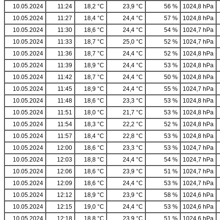
10.05.2024
11:24
18,2 °C
23,9 °C
56 %
1024,8 hPa
10.05.2024
11:27
18,4 °C
24,4 °C
57 %
1024,8 hPa
10.05.2024
11:30
18,6 °C
24,4 °C
54 %
1024,7 hPa
10.05.2024
11:33
18,7 °C
25,0 °C
52 %
1024,7 hPa
10.05.2024
11:36
18,7 °C
24,4 °C
52 %
1024,8 hPa
10.05.2024
11:39
18,9 °C
24,4 °C
53 %
1024,8 hPa
10.05.2024
11:42
18,7 °C
24,4 °C
50 %
1024,8 hPa
10.05.2024
11:45
18,9 °C
24,4 °C
55 %
1024,7 hPa
10.05.2024
11:48
18,6 °C
23,3 °C
53 %
1024,8 hPa
10.05.2024
11:51
18,0 °C
21,7 °C
53 %
1024,8 hPa
10.05.2024
11:54
18,3 °C
22,2 °C
52 %
1024,8 hPa
10.05.2024
11:57
18,4 °C
22,8 °C
53 %
1024,8 hPa
10.05.2024
12:00
18,6 °C
23,3 °C
53 %
1024,7 hPa
10.05.2024
12:03
18,8 °C
24,4 °C
54 %
1024,7 hPa
10.05.2024
12:06
18,6 °C
23,9 °C
51 %
1024,7 hPa
10.05.2024
12:09
18,6 °C
24,4 °C
53 %
1024,7 hPa
10.05.2024
12:12
18,9 °C
23,9 °C
58 %
1024,6 hPa
10.05.2024
12:15
19,0 °C
24,4 °C
53 %
1024,6 hPa
10.05.2024
12:18
18,8 °C
23,9 °C
51 %
1024,6 hPa