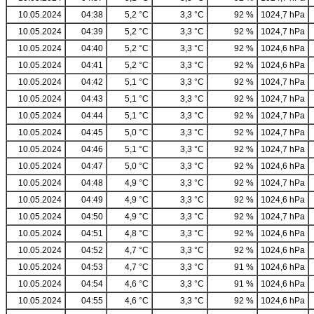
10.05.2024
04:38
5,2 °C
3,3 °C
92 %
1024,7 hPa
10.05.2024
04:39
5,2 °C
3,3 °C
92 %
1024,7 hPa
10.05.2024
04:40
5,2 °C
3,3 °C
92 %
1024,6 hPa
10.05.2024
04:41
5,2 °C
3,3 °C
92 %
1024,6 hPa
10.05.2024
04:42
5,1 °C
3,3 °C
92 %
1024,7 hPa
10.05.2024
04:43
5,1 °C
3,3 °C
92 %
1024,7 hPa
10.05.2024
04:44
5,1 °C
3,3 °C
92 %
1024,7 hPa
10.05.2024
04:45
5,0 °C
3,3 °C
92 %
1024,7 hPa
10.05.2024
04:46
5,1 °C
3,3 °C
92 %
1024,7 hPa
10.05.2024
04:47
5,0 °C
3,3 °C
92 %
1024,6 hPa
10.05.2024
04:48
4,9 °C
3,3 °C
92 %
1024,7 hPa
10.05.2024
04:49
4,9 °C
3,3 °C
92 %
1024,6 hPa
10.05.2024
04:50
4,9 °C
3,3 °C
92 %
1024,7 hPa
10.05.2024
04:51
4,8 °C
3,3 °C
92 %
1024,6 hPa
10.05.2024
04:52
4,7 °C
3,3 °C
92 %
1024,6 hPa
10.05.2024
04:53
4,7 °C
3,3 °C
91 %
1024,6 hPa
10.05.2024
04:54
4,6 °C
3,3 °C
91 %
1024,6 hPa
10.05.2024
04:55
4,6 °C
3,3 °C
92 %
1024,6 hPa