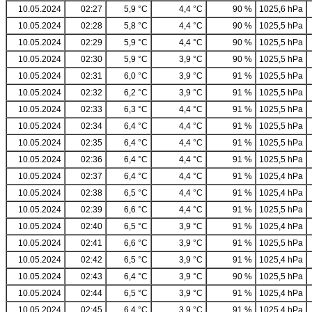
10.05.2024
02:27
5,9 °C
4,4 °C
90 %
1025,6 hPa
10.05.2024
02:28
5,8 °C
4,4 °C
90 %
1025,5 hPa
10.05.2024
02:29
5,9 °C
4,4 °C
90 %
1025,5 hPa
10.05.2024
02:30
5,9 °C
3,9 °C
90 %
1025,5 hPa
10.05.2024
02:31
6,0 °C
3,9 °C
91 %
1025,5 hPa
10.05.2024
02:32
6,2 °C
3,9 °C
91 %
1025,5 hPa
10.05.2024
02:33
6,3 °C
4,4 °C
91 %
1025,5 hPa
10.05.2024
02:34
6,4 °C
4,4 °C
91 %
1025,5 hPa
10.05.2024
02:35
6,4 °C
4,4 °C
91 %
1025,5 hPa
10.05.2024
02:36
6,4 °C
4,4 °C
91 %
1025,5 hPa
10.05.2024
02:37
6,4 °C
4,4 °C
91 %
1025,4 hPa
10.05.2024
02:38
6,5 °C
4,4 °C
91 %
1025,4 hPa
10.05.2024
02:39
6,6 °C
4,4 °C
91 %
1025,5 hPa
10.05.2024
02:40
6,5 °C
3,9 °C
91 %
1025,4 hPa
10.05.2024
02:41
6,6 °C
3,9 °C
91 %
1025,5 hPa
10.05.2024
02:42
6,5 °C
3,9 °C
91 %
1025,4 hPa
10.05.2024
02:43
6,4 °C
3,9 °C
90 %
1025,5 hPa
10.05.2024
02:44
6,5 °C
3,9 °C
91 %
1025,4 hPa
10.05.2024
02:45
6,4 °C
3,9 °C
91 %
1025,4 hPa