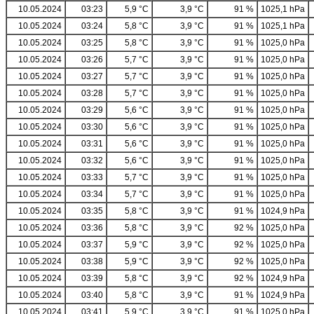
10.05.2024
03:23
5,9 °C
3,9 °C
91 %
1025,1 hPa
10.05.2024
03:24
5,8 °C
3,9 °C
91 %
1025,1 hPa
10.05.2024
03:25
5,8 °C
3,9 °C
91 %
1025,0 hPa
10.05.2024
03:26
5,7 °C
3,9 °C
91 %
1025,0 hPa
10.05.2024
03:27
5,7 °C
3,9 °C
91 %
1025,0 hPa
10.05.2024
03:28
5,7 °C
3,9 °C
91 %
1025,0 hPa
10.05.2024
03:29
5,6 °C
3,9 °C
91 %
1025,0 hPa
10.05.2024
03:30
5,6 °C
3,9 °C
91 %
1025,0 hPa
10.05.2024
03:31
5,6 °C
3,9 °C
91 %
1025,0 hPa
10.05.2024
03:32
5,6 °C
3,9 °C
91 %
1025,0 hPa
10.05.2024
03:33
5,7 °C
3,9 °C
91 %
1025,0 hPa
10.05.2024
03:34
5,7 °C
3,9 °C
91 %
1025,0 hPa
10.05.2024
03:35
5,8 °C
3,9 °C
91 %
1024,9 hPa
10.05.2024
03:36
5,8 °C
3,9 °C
92 %
1025,0 hPa
10.05.2024
03:37
5,9 °C
3,9 °C
92 %
1025,0 hPa
10.05.2024
03:38
5,9 °C
3,9 °C
92 %
1025,0 hPa
10.05.2024
03:39
5,8 °C
3,9 °C
92 %
1024,9 hPa
10.05.2024
03:40
5,8 °C
3,9 °C
91 %
1024,9 hPa
10.05.2024
03:41
5,9 °C
3,9 °C
91 %
1025,0 hPa