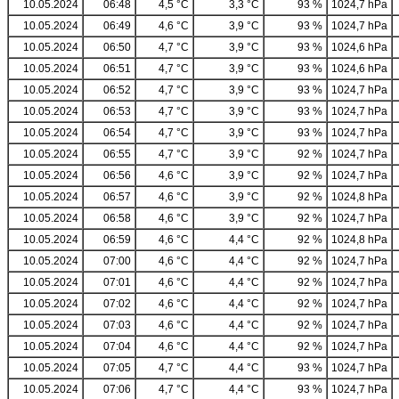
10.05.2024
06:48
4,5 °C
3,3 °C
93 %
1024,7 hPa
10.05.2024
06:49
4,6 °C
3,9 °C
93 %
1024,7 hPa
10.05.2024
06:50
4,7 °C
3,9 °C
93 %
1024,6 hPa
10.05.2024
06:51
4,7 °C
3,9 °C
93 %
1024,6 hPa
10.05.2024
06:52
4,7 °C
3,9 °C
93 %
1024,7 hPa
10.05.2024
06:53
4,7 °C
3,9 °C
93 %
1024,7 hPa
10.05.2024
06:54
4,7 °C
3,9 °C
93 %
1024,7 hPa
10.05.2024
06:55
4,7 °C
3,9 °C
92 %
1024,7 hPa
10.05.2024
06:56
4,6 °C
3,9 °C
92 %
1024,7 hPa
10.05.2024
06:57
4,6 °C
3,9 °C
92 %
1024,8 hPa
10.05.2024
06:58
4,6 °C
3,9 °C
92 %
1024,7 hPa
10.05.2024
06:59
4,6 °C
4,4 °C
92 %
1024,8 hPa
10.05.2024
07:00
4,6 °C
4,4 °C
92 %
1024,7 hPa
10.05.2024
07:01
4,6 °C
4,4 °C
92 %
1024,7 hPa
10.05.2024
07:02
4,6 °C
4,4 °C
92 %
1024,7 hPa
10.05.2024
07:03
4,6 °C
4,4 °C
92 %
1024,7 hPa
10.05.2024
07:04
4,6 °C
4,4 °C
92 %
1024,7 hPa
10.05.2024
07:05
4,7 °C
4,4 °C
93 %
1024,7 hPa
10.05.2024
07:06
4,7 °C
4,4 °C
93 %
1024,7 hPa