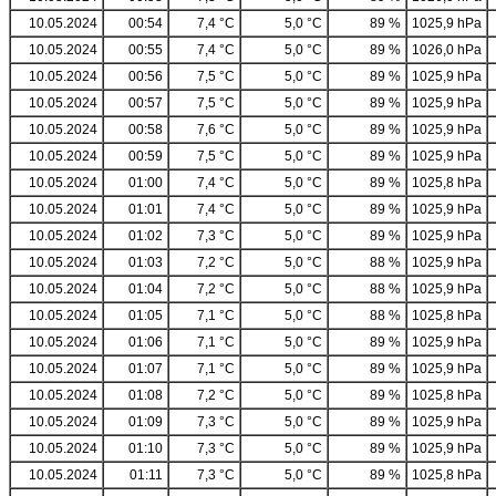
10.05.2024
00:54
7,4 °C
5,0 °C
89 %
1025,9 hPa
10.05.2024
00:55
7,4 °C
5,0 °C
89 %
1026,0 hPa
10.05.2024
00:56
7,5 °C
5,0 °C
89 %
1025,9 hPa
10.05.2024
00:57
7,5 °C
5,0 °C
89 %
1025,9 hPa
10.05.2024
00:58
7,6 °C
5,0 °C
89 %
1025,9 hPa
10.05.2024
00:59
7,5 °C
5,0 °C
89 %
1025,9 hPa
10.05.2024
01:00
7,4 °C
5,0 °C
89 %
1025,8 hPa
10.05.2024
01:01
7,4 °C
5,0 °C
89 %
1025,9 hPa
10.05.2024
01:02
7,3 °C
5,0 °C
89 %
1025,9 hPa
10.05.2024
01:03
7,2 °C
5,0 °C
88 %
1025,9 hPa
10.05.2024
01:04
7,2 °C
5,0 °C
88 %
1025,9 hPa
10.05.2024
01:05
7,1 °C
5,0 °C
88 %
1025,8 hPa
10.05.2024
01:06
7,1 °C
5,0 °C
89 %
1025,9 hPa
10.05.2024
01:07
7,1 °C
5,0 °C
89 %
1025,9 hPa
10.05.2024
01:08
7,2 °C
5,0 °C
89 %
1025,8 hPa
10.05.2024
01:09
7,3 °C
5,0 °C
89 %
1025,9 hPa
10.05.2024
01:10
7,3 °C
5,0 °C
89 %
1025,9 hPa
10.05.2024
01:11
7,3 °C
5,0 °C
89 %
1025,8 hPa