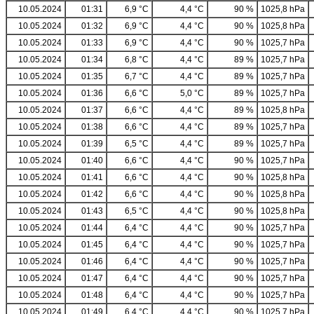
10.05.2024
01:31
6,9 °C
4,4 °C
90 %
1025,8 hPa
10.05.2024
01:32
6,9 °C
4,4 °C
90 %
1025,8 hPa
10.05.2024
01:33
6,9 °C
4,4 °C
90 %
1025,7 hPa
10.05.2024
01:34
6,8 °C
4,4 °C
89 %
1025,7 hPa
10.05.2024
01:35
6,7 °C
4,4 °C
89 %
1025,7 hPa
10.05.2024
01:36
6,6 °C
5,0 °C
89 %
1025,7 hPa
10.05.2024
01:37
6,6 °C
4,4 °C
89 %
1025,8 hPa
10.05.2024
01:38
6,6 °C
4,4 °C
89 %
1025,7 hPa
10.05.2024
01:39
6,5 °C
4,4 °C
89 %
1025,7 hPa
10.05.2024
01:40
6,6 °C
4,4 °C
90 %
1025,7 hPa
10.05.2024
01:41
6,6 °C
4,4 °C
90 %
1025,8 hPa
10.05.2024
01:42
6,6 °C
4,4 °C
90 %
1025,8 hPa
10.05.2024
01:43
6,5 °C
4,4 °C
90 %
1025,8 hPa
10.05.2024
01:44
6,4 °C
4,4 °C
90 %
1025,7 hPa
10.05.2024
01:45
6,4 °C
4,4 °C
90 %
1025,7 hPa
10.05.2024
01:46
6,4 °C
4,4 °C
90 %
1025,7 hPa
10.05.2024
01:47
6,4 °C
4,4 °C
90 %
1025,7 hPa
10.05.2024
01:48
6,4 °C
4,4 °C
90 %
1025,7 hPa
10.05.2024
01:49
6,4 °C
4,4 °C
90 %
1025,7 hPa