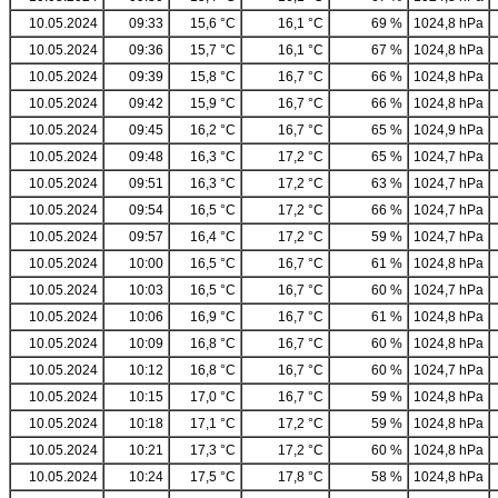
10.05.2024
09:33
15,6 °C
16,1 °C
69 %
1024,8 hPa
10.05.2024
09:36
15,7 °C
16,1 °C
67 %
1024,8 hPa
10.05.2024
09:39
15,8 °C
16,7 °C
66 %
1024,8 hPa
10.05.2024
09:42
15,9 °C
16,7 °C
66 %
1024,8 hPa
10.05.2024
09:45
16,2 °C
16,7 °C
65 %
1024,9 hPa
10.05.2024
09:48
16,3 °C
17,2 °C
65 %
1024,7 hPa
10.05.2024
09:51
16,3 °C
17,2 °C
63 %
1024,7 hPa
10.05.2024
09:54
16,5 °C
17,2 °C
66 %
1024,7 hPa
10.05.2024
09:57
16,4 °C
17,2 °C
59 %
1024,7 hPa
10.05.2024
10:00
16,5 °C
16,7 °C
61 %
1024,8 hPa
10.05.2024
10:03
16,5 °C
16,7 °C
60 %
1024,7 hPa
10.05.2024
10:06
16,9 °C
16,7 °C
61 %
1024,8 hPa
10.05.2024
10:09
16,8 °C
16,7 °C
60 %
1024,8 hPa
10.05.2024
10:12
16,8 °C
16,7 °C
60 %
1024,7 hPa
10.05.2024
10:15
17,0 °C
16,7 °C
59 %
1024,8 hPa
10.05.2024
10:18
17,1 °C
17,2 °C
59 %
1024,8 hPa
10.05.2024
10:21
17,3 °C
17,2 °C
60 %
1024,8 hPa
10.05.2024
10:24
17,5 °C
17,8 °C
58 %
1024,8 hPa