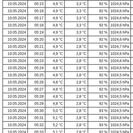
10.05.2024
05:15
4,9 °C
3,3 °C
92 %
1024,6 hPa
10.05.2024
05:16
4,9 °C
3,3 °C
92 %
1024,6 hPa
10.05.2024
05:17
4,9 °C
3,3 °C
92 %
1024,6 hPa
10.05.2024
05:18
4,8 °C
3,3 °C
92 %
1024,6 hPa
10.05.2024
05:19
4,9 °C
3,3 °C
92 %
1024,6 hPa
10.05.2024
05:20
4,9 °C
2,8 °C
92 %
1024,6 hPa
10.05.2024
05:21
4,9 °C
2,8 °C
92 %
1024,7 hPa
10.05.2024
05:22
4,9 °C
2,8 °C
92 %
1024,6 hPa
10.05.2024
05:23
4,8 °C
2,8 °C
92 %
1024,6 hPa
10.05.2024
05:24
4,8 °C
2,8 °C
92 %
1024,6 hPa
10.05.2024
05:25
4,8 °C
2,8 °C
92 %
1024,5 hPa
10.05.2024
05:26
4,8 °C
2,8 °C
92 %
1024,5 hPa
10.05.2024
05:27
4,8 °C
2,8 °C
92 %
1024,5 hPa
10.05.2024
05:28
4,8 °C
2,8 °C
92 %
1024,5 hPa
10.05.2024
05:29
4,8 °C
2,8 °C
92 %
1024,5 hPa
10.05.2024
05:30
5,0 °C
2,8 °C
93 %
1024,5 hPa
10.05.2024
05:31
5,1 °C
2,8 °C
93 %
1024,6 hPa
10.05.2024
05:32
5,2 °C
2,8 °C
93 %
1024,5 hPa
10.05.2024
05:33
5,1 °C
2,8 °C
92 %
1024,5 hPa