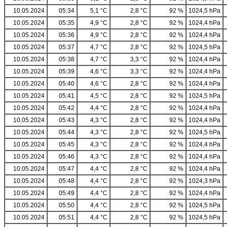
10.05.2024
05:34
5,1 °C
2,8 °C
92 %
1024,5 hPa
10.05.2024
05:35
4,9 °C
2,8 °C
92 %
1024,4 hPa
10.05.2024
05:36
4,9 °C
2,8 °C
92 %
1024,4 hPa
10.05.2024
05:37
4,7 °C
2,8 °C
92 %
1024,5 hPa
10.05.2024
05:38
4,7 °C
3,3 °C
92 %
1024,4 hPa
10.05.2024
05:39
4,6 °C
3,3 °C
92 %
1024,4 hPa
10.05.2024
05:40
4,6 °C
2,8 °C
92 %
1024,4 hPa
10.05.2024
05:41
4,5 °C
2,8 °C
92 %
1024,5 hPa
10.05.2024
05:42
4,4 °C
2,8 °C
92 %
1024,4 hPa
10.05.2024
05:43
4,3 °C
2,8 °C
92 %
1024,4 hPa
10.05.2024
05:44
4,3 °C
2,8 °C
92 %
1024,5 hPa
10.05.2024
05:45
4,3 °C
2,8 °C
92 %
1024,4 hPa
10.05.2024
05:46
4,3 °C
2,8 °C
92 %
1024,4 hPa
10.05.2024
05:47
4,4 °C
2,8 °C
92 %
1024,4 hPa
10.05.2024
05:48
4,4 °C
2,8 °C
92 %
1024,3 hPa
10.05.2024
05:49
4,4 °C
2,8 °C
92 %
1024,4 hPa
10.05.2024
05:50
4,4 °C
2,8 °C
92 %
1024,5 hPa
10.05.2024
05:51
4,4 °C
2,8 °C
92 %
1024,5 hPa