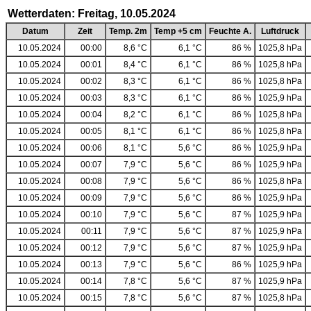
Wetterdaten: Freitag, 10.05.2024
Datum
Zeit
Temp. 2m
Temp +5 cm
Feuchte A.
Luftdruck
10.05.2024
00:00
8,6 °C
6,1 °C
86 %
1025,8 hPa
10.05.2024
00:01
8,4 °C
6,1 °C
86 %
1025,8 hPa
10.05.2024
00:02
8,3 °C
6,1 °C
86 %
1025,8 hPa
10.05.2024
00:03
8,3 °C
6,1 °C
86 %
1025,9 hPa
10.05.2024
00:04
8,2 °C
6,1 °C
86 %
1025,8 hPa
10.05.2024
00:05
8,1 °C
6,1 °C
86 %
1025,8 hPa
10.05.2024
00:06
8,1 °C
5,6 °C
86 %
1025,9 hPa
10.05.2024
00:07
7,9 °C
5,6 °C
86 %
1025,9 hPa
10.05.2024
00:08
7,9 °C
5,6 °C
86 %
1025,8 hPa
10.05.2024
00:09
7,9 °C
5,6 °C
86 %
1025,9 hPa
10.05.2024
00:10
7,9 °C
5,6 °C
87 %
1025,9 hPa
10.05.2024
00:11
7,9 °C
5,6 °C
87 %
1025,9 hPa
10.05.2024
00:12
7,9 °C
5,6 °C
87 %
1025,9 hPa
10.05.2024
00:13
7,9 °C
5,6 °C
86 %
1025,9 hPa
10.05.2024
00:14
7,8 °C
5,6 °C
87 %
1025,9 hPa
10.05.2024
00:15
7,8 °C
5,6 °C
87 %
1025,8 hPa