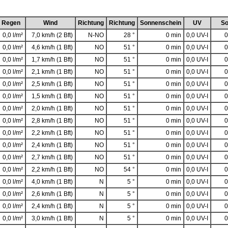
Regen
Wind
Richtung
Richtung
Sonnenschein
UV
So
0,0 l/m²
7,0 km/h (2 Bft)
N-NO
28 °
0 min
0,0 UV-I
0
0,0 l/m²
4,6 km/h (1 Bft)
NO
51 °
0 min
0,0 UV-I
0
0,0 l/m²
1,7 km/h (1 Bft)
NO
51 °
0 min
0,0 UV-I
0
0,0 l/m²
2,1 km/h (1 Bft)
NO
51 °
0 min
0,0 UV-I
0
0,0 l/m²
2,5 km/h (1 Bft)
NO
51 °
0 min
0,0 UV-I
0
0,0 l/m²
1,5 km/h (1 Bft)
NO
51 °
0 min
0,0 UV-I
0
0,0 l/m²
2,0 km/h (1 Bft)
NO
51 °
0 min
0,0 UV-I
0
0,0 l/m²
2,8 km/h (1 Bft)
NO
51 °
0 min
0,0 UV-I
0
0,0 l/m²
2,2 km/h (1 Bft)
NO
51 °
0 min
0,0 UV-I
0
0,0 l/m²
2,4 km/h (1 Bft)
NO
51 °
0 min
0,0 UV-I
0
0,0 l/m²
2,7 km/h (1 Bft)
NO
51 °
0 min
0,0 UV-I
0
0,0 l/m²
2,2 km/h (1 Bft)
NO
54 °
0 min
0,0 UV-I
0
0,0 l/m²
4,0 km/h (1 Bft)
N
5 °
0 min
0,0 UV-I
0
0,0 l/m²
2,6 km/h (1 Bft)
N
5 °
0 min
0,0 UV-I
0
0,0 l/m²
2,4 km/h (1 Bft)
N
5 °
0 min
0,0 UV-I
0
0,0 l/m²
3,0 km/h (1 Bft)
N
5 °
0 min
0,0 UV-I
0