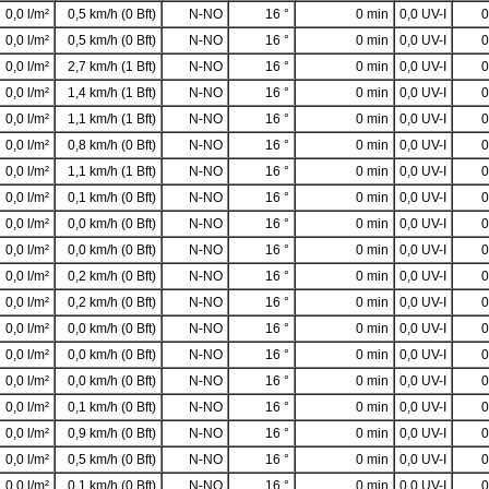
0,0 l/m²
0,5 km/h (0 Bft)
N-NO
16 °
0 min
0,0 UV-I
0
0,0 l/m²
0,5 km/h (0 Bft)
N-NO
16 °
0 min
0,0 UV-I
0
0,0 l/m²
2,7 km/h (1 Bft)
N-NO
16 °
0 min
0,0 UV-I
0
0,0 l/m²
1,4 km/h (1 Bft)
N-NO
16 °
0 min
0,0 UV-I
0
0,0 l/m²
1,1 km/h (1 Bft)
N-NO
16 °
0 min
0,0 UV-I
0
0,0 l/m²
0,8 km/h (0 Bft)
N-NO
16 °
0 min
0,0 UV-I
0
0,0 l/m²
1,1 km/h (1 Bft)
N-NO
16 °
0 min
0,0 UV-I
0
0,0 l/m²
0,1 km/h (0 Bft)
N-NO
16 °
0 min
0,0 UV-I
0
0,0 l/m²
0,0 km/h (0 Bft)
N-NO
16 °
0 min
0,0 UV-I
0
0,0 l/m²
0,0 km/h (0 Bft)
N-NO
16 °
0 min
0,0 UV-I
0
0,0 l/m²
0,2 km/h (0 Bft)
N-NO
16 °
0 min
0,0 UV-I
0
0,0 l/m²
0,2 km/h (0 Bft)
N-NO
16 °
0 min
0,0 UV-I
0
0,0 l/m²
0,0 km/h (0 Bft)
N-NO
16 °
0 min
0,0 UV-I
0
0,0 l/m²
0,0 km/h (0 Bft)
N-NO
16 °
0 min
0,0 UV-I
0
0,0 l/m²
0,0 km/h (0 Bft)
N-NO
16 °
0 min
0,0 UV-I
0
0,0 l/m²
0,1 km/h (0 Bft)
N-NO
16 °
0 min
0,0 UV-I
0
0,0 l/m²
0,9 km/h (0 Bft)
N-NO
16 °
0 min
0,0 UV-I
0
0,0 l/m²
0,5 km/h (0 Bft)
N-NO
16 °
0 min
0,0 UV-I
0
0,0 l/m²
0,1 km/h (0 Bft)
N-NO
16 °
0 min
0,0 UV-I
0