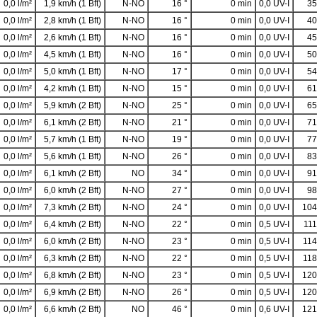
0,0 l/m²
1,9 km/h (1 Bft)
N-NO
16 °
0 min
0,0 UV-I
35
0,0 l/m²
2,8 km/h (1 Bft)
N-NO
16 °
0 min
0,0 UV-I
40
0,0 l/m²
2,6 km/h (1 Bft)
N-NO
16 °
0 min
0,0 UV-I
45
0,0 l/m²
4,5 km/h (1 Bft)
N-NO
16 °
0 min
0,0 UV-I
50
0,0 l/m²
5,0 km/h (1 Bft)
N-NO
17 °
0 min
0,0 UV-I
54
0,0 l/m²
4,2 km/h (1 Bft)
N-NO
15 °
0 min
0,0 UV-I
61
0,0 l/m²
5,9 km/h (2 Bft)
N-NO
25 °
0 min
0,0 UV-I
65
0,0 l/m²
6,1 km/h (2 Bft)
N-NO
21 °
0 min
0,0 UV-I
71
0,0 l/m²
5,7 km/h (1 Bft)
N-NO
19 °
0 min
0,0 UV-I
77
0,0 l/m²
5,6 km/h (1 Bft)
N-NO
26 °
0 min
0,0 UV-I
83
0,0 l/m²
6,1 km/h (2 Bft)
NO
34 °
0 min
0,0 UV-I
91
0,0 l/m²
6,0 km/h (2 Bft)
N-NO
27 °
0 min
0,0 UV-I
98
0,0 l/m²
7,3 km/h (2 Bft)
N-NO
24 °
0 min
0,0 UV-I
104
0,0 l/m²
6,4 km/h (2 Bft)
N-NO
22 °
0 min
0,5 UV-I
111
0,0 l/m²
6,0 km/h (2 Bft)
N-NO
23 °
0 min
0,5 UV-I
114
0,0 l/m²
6,3 km/h (2 Bft)
N-NO
22 °
0 min
0,5 UV-I
118
0,0 l/m²
6,8 km/h (2 Bft)
N-NO
23 °
0 min
0,5 UV-I
120
0,0 l/m²
6,9 km/h (2 Bft)
N-NO
26 °
0 min
0,5 UV-I
120
0,0 l/m²
6,6 km/h (2 Bft)
NO
46 °
0 min
0,6 UV-I
121