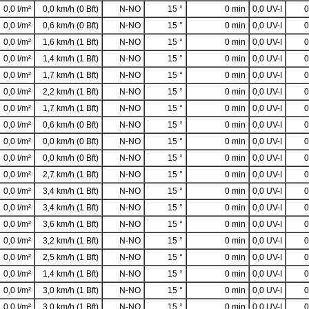
0,0 l/m²
0,0 km/h (0 Bft)
N-NO
15 °
0 min
0,0 UV-I
0
0,0 l/m²
0,6 km/h (0 Bft)
N-NO
15 °
0 min
0,0 UV-I
0
0,0 l/m²
1,6 km/h (1 Bft)
N-NO
15 °
0 min
0,0 UV-I
0
0,0 l/m²
1,4 km/h (1 Bft)
N-NO
15 °
0 min
0,0 UV-I
0
0,0 l/m²
1,7 km/h (1 Bft)
N-NO
15 °
0 min
0,0 UV-I
0
0,0 l/m²
2,2 km/h (1 Bft)
N-NO
15 °
0 min
0,0 UV-I
0
0,0 l/m²
1,7 km/h (1 Bft)
N-NO
15 °
0 min
0,0 UV-I
0
0,0 l/m²
0,6 km/h (0 Bft)
N-NO
15 °
0 min
0,0 UV-I
0
0,0 l/m²
0,0 km/h (0 Bft)
N-NO
15 °
0 min
0,0 UV-I
0
0,0 l/m²
0,0 km/h (0 Bft)
N-NO
15 °
0 min
0,0 UV-I
0
0,0 l/m²
2,7 km/h (1 Bft)
N-NO
15 °
0 min
0,0 UV-I
0
0,0 l/m²
3,4 km/h (1 Bft)
N-NO
15 °
0 min
0,0 UV-I
0
0,0 l/m²
3,4 km/h (1 Bft)
N-NO
15 °
0 min
0,0 UV-I
0
0,0 l/m²
3,6 km/h (1 Bft)
N-NO
15 °
0 min
0,0 UV-I
0
0,0 l/m²
3,2 km/h (1 Bft)
N-NO
15 °
0 min
0,0 UV-I
0
0,0 l/m²
2,5 km/h (1 Bft)
N-NO
15 °
0 min
0,0 UV-I
0
0,0 l/m²
1,4 km/h (1 Bft)
N-NO
15 °
0 min
0,0 UV-I
0
0,0 l/m²
3,0 km/h (1 Bft)
N-NO
15 °
0 min
0,0 UV-I
0
0,0 l/m²
3,0 km/h (1 Bft)
N-NO
15 °
0 min
0,0 UV-I
0