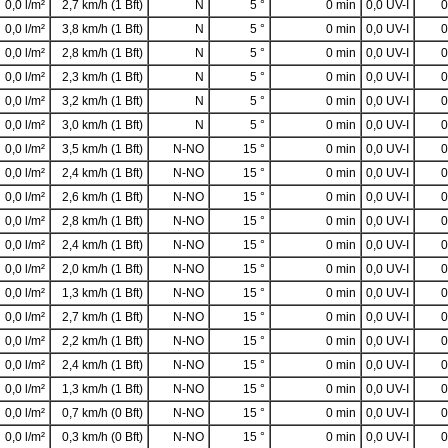
0,0 l/m²
2,7 km/h (1 Bft)
N
5 °
0 min
0,0 UV-I
0
0,0 l/m²
3,8 km/h (1 Bft)
N
5 °
0 min
0,0 UV-I
0
0,0 l/m²
2,8 km/h (1 Bft)
N
5 °
0 min
0,0 UV-I
0
0,0 l/m²
2,3 km/h (1 Bft)
N
5 °
0 min
0,0 UV-I
0
0,0 l/m²
3,2 km/h (1 Bft)
N
5 °
0 min
0,0 UV-I
0
0,0 l/m²
3,0 km/h (1 Bft)
N
5 °
0 min
0,0 UV-I
0
0,0 l/m²
3,5 km/h (1 Bft)
N-NO
15 °
0 min
0,0 UV-I
0
0,0 l/m²
2,4 km/h (1 Bft)
N-NO
15 °
0 min
0,0 UV-I
0
0,0 l/m²
2,6 km/h (1 Bft)
N-NO
15 °
0 min
0,0 UV-I
0
0,0 l/m²
2,8 km/h (1 Bft)
N-NO
15 °
0 min
0,0 UV-I
0
0,0 l/m²
2,4 km/h (1 Bft)
N-NO
15 °
0 min
0,0 UV-I
0
0,0 l/m²
2,0 km/h (1 Bft)
N-NO
15 °
0 min
0,0 UV-I
0
0,0 l/m²
1,3 km/h (1 Bft)
N-NO
15 °
0 min
0,0 UV-I
0
0,0 l/m²
2,7 km/h (1 Bft)
N-NO
15 °
0 min
0,0 UV-I
0
0,0 l/m²
2,2 km/h (1 Bft)
N-NO
15 °
0 min
0,0 UV-I
0
0,0 l/m²
2,4 km/h (1 Bft)
N-NO
15 °
0 min
0,0 UV-I
0
0,0 l/m²
1,3 km/h (1 Bft)
N-NO
15 °
0 min
0,0 UV-I
0
0,0 l/m²
0,7 km/h (0 Bft)
N-NO
15 °
0 min
0,0 UV-I
0
0,0 l/m²
0,3 km/h (0 Bft)
N-NO
15 °
0 min
0,0 UV-I
0