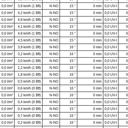
0,0 l/m²
3,9 km/h (1 Bft)
N-NO
15 °
0 min
0,0 UV-I
0
0,0 l/m²
4,2 km/h (1 Bft)
N-NO
15 °
0 min
0,0 UV-I
0
0,0 l/m²
4,9 km/h (1 Bft)
N-NO
15 °
0 min
0,0 UV-I
0
0,0 l/m²
4,1 km/h (1 Bft)
N-NO
15 °
0 min
0,0 UV-I
0
0,0 l/m²
4,8 km/h (1 Bft)
N-NO
15 °
0 min
0,0 UV-I
0
0,0 l/m²
4,5 km/h (1 Bft)
N-NO
15 °
0 min
0,0 UV-I
0
0,0 l/m²
3,9 km/h (1 Bft)
N-NO
16 °
0 min
0,0 UV-I
0
0,0 l/m²
3,2 km/h (1 Bft)
N-NO
16 °
0 min
0,0 UV-I
0
0,0 l/m²
3,0 km/h (1 Bft)
N-NO
15 °
0 min
0,0 UV-I
0
0,0 l/m²
2,2 km/h (1 Bft)
N-NO
16 °
0 min
0,0 UV-I
0
0,0 l/m²
1,8 km/h (1 Bft)
N-NO
16 °
0 min
0,0 UV-I
0
0,0 l/m²
0,5 km/h (0 Bft)
N-NO
16 °
0 min
0,0 UV-I
0
0,0 l/m²
0,6 km/h (0 Bft)
N-NO
16 °
0 min
0,0 UV-I
0
0,0 l/m²
1,2 km/h (1 Bft)
N-NO
16 °
0 min
0,0 UV-I
0
0,0 l/m²
0,4 km/h (0 Bft)
N-NO
16 °
0 min
0,0 UV-I
0
0,0 l/m²
0,4 km/h (0 Bft)
N-NO
15 °
0 min
0,0 UV-I
0
0,0 l/m²
0,7 km/h (0 Bft)
N-NO
16 °
0 min
0,0 UV-I
0
0,0 l/m²
0,2 km/h (0 Bft)
N-NO
16 °
0 min
0,0 UV-I
0