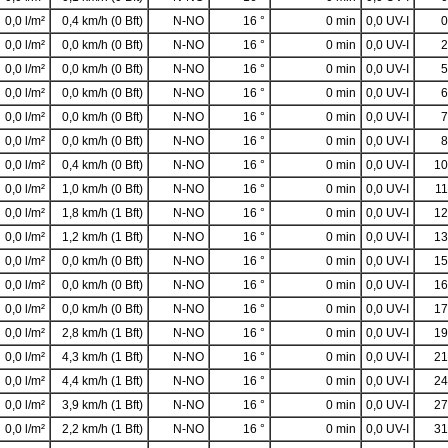
0,0 l/m²
0,4 km/h (0 Bft)
N-NO
16 °
0 min
0,0 UV-I
0
0,0 l/m²
0,0 km/h (0 Bft)
N-NO
16 °
0 min
0,0 UV-I
2
0,0 l/m²
0,0 km/h (0 Bft)
N-NO
16 °
0 min
0,0 UV-I
5
0,0 l/m²
0,0 km/h (0 Bft)
N-NO
16 °
0 min
0,0 UV-I
6
0,0 l/m²
0,0 km/h (0 Bft)
N-NO
16 °
0 min
0,0 UV-I
7
0,0 l/m²
0,0 km/h (0 Bft)
N-NO
16 °
0 min
0,0 UV-I
8
0,0 l/m²
0,4 km/h (0 Bft)
N-NO
16 °
0 min
0,0 UV-I
10
0,0 l/m²
1,0 km/h (0 Bft)
N-NO
16 °
0 min
0,0 UV-I
11
0,0 l/m²
1,8 km/h (1 Bft)
N-NO
16 °
0 min
0,0 UV-I
12
0,0 l/m²
1,2 km/h (1 Bft)
N-NO
16 °
0 min
0,0 UV-I
13
0,0 l/m²
0,0 km/h (0 Bft)
N-NO
16 °
0 min
0,0 UV-I
15
0,0 l/m²
0,0 km/h (0 Bft)
N-NO
16 °
0 min
0,0 UV-I
16
0,0 l/m²
0,0 km/h (0 Bft)
N-NO
16 °
0 min
0,0 UV-I
17
0,0 l/m²
2,8 km/h (1 Bft)
N-NO
16 °
0 min
0,0 UV-I
19
0,0 l/m²
4,3 km/h (1 Bft)
N-NO
16 °
0 min
0,0 UV-I
21
0,0 l/m²
4,4 km/h (1 Bft)
N-NO
16 °
0 min
0,0 UV-I
24
0,0 l/m²
3,9 km/h (1 Bft)
N-NO
16 °
0 min
0,0 UV-I
27
0,0 l/m²
2,2 km/h (1 Bft)
N-NO
16 °
0 min
0,0 UV-I
31