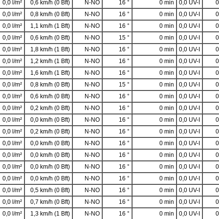
0,0 l/m²
0,6 km/h (0 Bft)
N-NO
16 °
0 min
0,0 UV-I
0
0,0 l/m²
0,8 km/h (0 Bft)
N-NO
16 °
0 min
0,0 UV-I
0
0,0 l/m²
1,1 km/h (1 Bft)
N-NO
16 °
0 min
0,0 UV-I
0
0,0 l/m²
0,6 km/h (0 Bft)
N-NO
15 °
0 min
0,0 UV-I
0
0,0 l/m²
1,8 km/h (1 Bft)
N-NO
16 °
0 min
0,0 UV-I
0
0,0 l/m²
1,2 km/h (1 Bft)
N-NO
16 °
0 min
0,0 UV-I
0
0,0 l/m²
1,6 km/h (1 Bft)
N-NO
16 °
0 min
0,0 UV-I
0
0,0 l/m²
0,8 km/h (0 Bft)
N-NO
15 °
0 min
0,0 UV-I
0
0,0 l/m²
0,6 km/h (0 Bft)
N-NO
16 °
0 min
0,0 UV-I
0
0,0 l/m²
0,2 km/h (0 Bft)
N-NO
16 °
0 min
0,0 UV-I
0
0,0 l/m²
0,0 km/h (0 Bft)
N-NO
16 °
0 min
0,0 UV-I
0
0,0 l/m²
0,2 km/h (0 Bft)
N-NO
16 °
0 min
0,0 UV-I
0
0,0 l/m²
0,0 km/h (0 Bft)
N-NO
16 °
0 min
0,0 UV-I
0
0,0 l/m²
0,0 km/h (0 Bft)
N-NO
16 °
0 min
0,0 UV-I
0
0,0 l/m²
0,0 km/h (0 Bft)
N-NO
16 °
0 min
0,0 UV-I
0
0,0 l/m²
0,0 km/h (0 Bft)
N-NO
16 °
0 min
0,0 UV-I
0
0,0 l/m²
0,5 km/h (0 Bft)
N-NO
16 °
0 min
0,0 UV-I
0
0,0 l/m²
0,7 km/h (0 Bft)
N-NO
16 °
0 min
0,0 UV-I
0
0,0 l/m²
1,3 km/h (1 Bft)
N-NO
16 °
0 min
0,0 UV-I
0