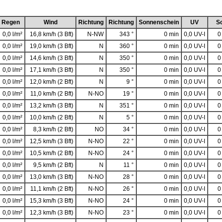
Regen
Wind
Richtung
Richtung
Sonnenschein
UV
So
0,0 l/m²
16,8 km/h (3 Bft)
N-NW
343 °
0 min
0,0 UV-I
0
0,0 l/m²
19,0 km/h (3 Bft)
N
360 °
0 min
0,0 UV-I
0
0,0 l/m²
14,6 km/h (3 Bft)
N
350 °
0 min
0,0 UV-I
0
0,0 l/m²
17,1 km/h (3 Bft)
N
350 °
0 min
0,0 UV-I
0
0,0 l/m²
12,0 km/h (2 Bft)
N
9 °
0 min
0,0 UV-I
0
0,0 l/m²
11,0 km/h (2 Bft)
N-NO
19 °
0 min
0,0 UV-I
0
0,0 l/m²
13,2 km/h (3 Bft)
N
351 °
0 min
0,0 UV-I
0
0,0 l/m²
10,0 km/h (2 Bft)
N
5 °
0 min
0,0 UV-I
0
0,0 l/m²
8,3 km/h (2 Bft)
NO
34 °
0 min
0,0 UV-I
0
0,0 l/m²
12,5 km/h (3 Bft)
N-NO
22 °
0 min
0,0 UV-I
0
0,0 l/m²
10,5 km/h (2 Bft)
N-NO
24 °
0 min
0,0 UV-I
0
0,0 l/m²
9,5 km/h (2 Bft)
N
11 °
0 min
0,0 UV-I
0
0,0 l/m²
13,0 km/h (3 Bft)
N-NO
28 °
0 min
0,0 UV-I
0
0,0 l/m²
11,1 km/h (2 Bft)
N-NO
26 °
0 min
0,0 UV-I
0
0,0 l/m²
15,3 km/h (3 Bft)
N-NO
24 °
0 min
0,0 UV-I
0
0,0 l/m²
12,3 km/h (3 Bft)
N-NO
23 °
0 min
0,0 UV-I
0