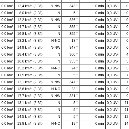
0,0 l/m²
12,4 km/h (3 Bft)
N-NW
343 °
0 min
0,0 UV-I
0
0,0 l/m²
8,0 km/h (2 Bft)
N
5 °
0 min
0,0 UV-I
0
0,0 l/m²
12,2 km/h (2 Bft)
N-NW
336 °
0 min
0,0 UV-I
0
0,0 l/m²
14,7 km/h (3 Bft)
N
355 °
0 min
0,0 UV-I
0
0,0 l/m²
16,8 km/h (3 Bft)
N
355 °
0 min
0,0 UV-I
0
0,0 l/m²
13,2 km/h (3 Bft)
N-NO
18 °
0 min
0,0 UV-I
0
0,0 l/m²
14,9 km/h (3 Bft)
N-NW
347 °
0 min
0,0 UV-I
0
0,0 l/m²
18,4 km/h (3 Bft)
N
360 °
0 min
0,0 UV-I
4
0,0 l/m²
16,6 km/h (3 Bft)
N
355 °
0 min
0,0 UV-I
5
0,0 l/m²
15,2 km/h (3 Bft)
N-NO
24 °
0 min
0,0 UV-I
5
0,0 l/m²
11,5 km/h (2 Bft)
N
5 °
0 min
0,0 UV-I
7
0,0 l/m²
12,1 km/h (2 Bft)
N-NW
347 °
0 min
0,0 UV-I
7
0,0 l/m²
13,8 km/h (3 Bft)
N-NO
23 °
0 min
0,0 UV-I
9
0,0 l/m²
17,7 km/h (3 Bft)
N-NW
331 °
0 min
0,0 UV-I
9
0,0 l/m²
13,1 km/h (3 Bft)
N
5 °
0 min
0,0 UV-I
11
0,0 l/m²
12,6 km/h (3 Bft)
N
5 °
0 min
0,0 UV-I
11
0,0 l/m²
14,5 km/h (3 Bft)
N
5 °
0 min
0,0 UV-I
12
0,0 l/m²
13,8 km/h (3 Bft)
N-NO
19 °
0 min
0,0 UV-I
14