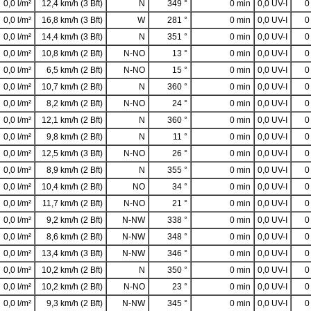
0,0 l/m²
12,4 km/h (3 Bft)
N
349 °
0 min
0,0 UV-I
0
0,0 l/m²
16,8 km/h (3 Bft)
W
281 °
0 min
0,0 UV-I
0
0,0 l/m²
14,4 km/h (3 Bft)
N
351 °
0 min
0,0 UV-I
0
0,0 l/m²
10,8 km/h (2 Bft)
N-NO
13 °
0 min
0,0 UV-I
0
0,0 l/m²
6,5 km/h (2 Bft)
N-NO
15 °
0 min
0,0 UV-I
0
0,0 l/m²
10,7 km/h (2 Bft)
N
360 °
0 min
0,0 UV-I
0
0,0 l/m²
8,2 km/h (2 Bft)
N-NO
24 °
0 min
0,0 UV-I
0
0,0 l/m²
12,1 km/h (2 Bft)
N
360 °
0 min
0,0 UV-I
0
0,0 l/m²
9,8 km/h (2 Bft)
N
11 °
0 min
0,0 UV-I
0
0,0 l/m²
12,5 km/h (3 Bft)
N-NO
26 °
0 min
0,0 UV-I
0
0,0 l/m²
8,9 km/h (2 Bft)
N
355 °
0 min
0,0 UV-I
0
0,0 l/m²
10,4 km/h (2 Bft)
NO
34 °
0 min
0,0 UV-I
0
0,0 l/m²
11,7 km/h (2 Bft)
N-NO
21 °
0 min
0,0 UV-I
0
0,0 l/m²
9,2 km/h (2 Bft)
N-NW
338 °
0 min
0,0 UV-I
0
0,0 l/m²
8,6 km/h (2 Bft)
N-NW
348 °
0 min
0,0 UV-I
0
0,0 l/m²
13,4 km/h (3 Bft)
N-NW
346 °
0 min
0,0 UV-I
0
0,0 l/m²
10,2 km/h (2 Bft)
N
350 °
0 min
0,0 UV-I
0
0,0 l/m²
10,2 km/h (2 Bft)
N-NO
23 °
0 min
0,0 UV-I
0
0,0 l/m²
9,3 km/h (2 Bft)
N-NW
345 °
0 min
0,0 UV-I
0