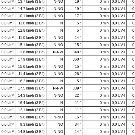
0,0 l/m²
13,7 km/h (3 Bft)
N-NO
19 °
0 min
0,0 UV-I
0
0,0 l/m²
14,7 km/h (3 Bft)
N-NO
19 °
0 min
0,0 UV-I
0
0,0 l/m²
10,1 km/h (2 Bft)
N-NO
17 °
0 min
0,0 UV-I
0
0,0 l/m²
11,6 km/h (2 Bft)
N
5 °
0 min
0,0 UV-I
0
0,0 l/m²
12,8 km/h (3 Bft)
N
5 °
0 min
0,0 UV-I
0
0,0 l/m²
11,0 km/h (2 Bft)
N-NO
14 °
0 min
0,0 UV-I
0
0,0 l/m²
15,1 km/h (3 Bft)
N-NO
15 °
0 min
0,0 UV-I
0
0,0 l/m²
13,8 km/h (3 Bft)
N-NW
348 °
0 min
0,0 UV-I
0
0,0 l/m²
17,9 km/h (3 Bft)
N
360 °
0 min
0,0 UV-I
0
0,0 l/m²
15,6 km/h (3 Bft)
N-NO
15 °
0 min
0,0 UV-I
0
0,0 l/m²
11,4 km/h (2 Bft)
N-NO
26 °
0 min
0,0 UV-I
0
0,0 l/m²
16,2 km/h (3 Bft)
N
5 °
0 min
0,0 UV-I
0
0,0 l/m²
17,5 km/h (3 Bft)
N-NW
339 °
0 min
0,0 UV-I
0
0,0 l/m²
14,3 km/h (3 Bft)
N-NO
22 °
0 min
0,0 UV-I
0
0,0 l/m²
16,4 km/h (3 Bft)
N
11 °
0 min
0,0 UV-I
0
0,0 l/m²
12,1 km/h (2 Bft)
N
11 °
0 min
0,0 UV-I
0
0,0 l/m²
9,6 km/h (2 Bft)
N-NO
15 °
0 min
0,0 UV-I
0
0,0 l/m²
9,3 km/h (2 Bft)
NO
34 °
0 min
0,0 UV-I
0
0,0 l/m²
14,8 km/h (3 Bft)
N-NO
14 °
0 min
0,0 UV-I
0