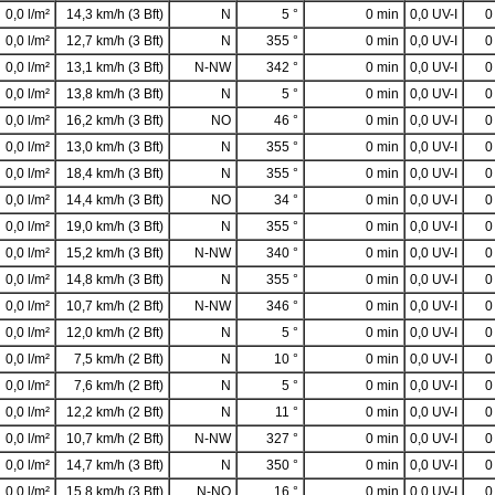
0,0 l/m²
14,3 km/h (3 Bft)
N
5 °
0 min
0,0 UV-I
0
0,0 l/m²
12,7 km/h (3 Bft)
N
355 °
0 min
0,0 UV-I
0
0,0 l/m²
13,1 km/h (3 Bft)
N-NW
342 °
0 min
0,0 UV-I
0
0,0 l/m²
13,8 km/h (3 Bft)
N
5 °
0 min
0,0 UV-I
0
0,0 l/m²
16,2 km/h (3 Bft)
NO
46 °
0 min
0,0 UV-I
0
0,0 l/m²
13,0 km/h (3 Bft)
N
355 °
0 min
0,0 UV-I
0
0,0 l/m²
18,4 km/h (3 Bft)
N
355 °
0 min
0,0 UV-I
0
0,0 l/m²
14,4 km/h (3 Bft)
NO
34 °
0 min
0,0 UV-I
0
0,0 l/m²
19,0 km/h (3 Bft)
N
355 °
0 min
0,0 UV-I
0
0,0 l/m²
15,2 km/h (3 Bft)
N-NW
340 °
0 min
0,0 UV-I
0
0,0 l/m²
14,8 km/h (3 Bft)
N
355 °
0 min
0,0 UV-I
0
0,0 l/m²
10,7 km/h (2 Bft)
N-NW
346 °
0 min
0,0 UV-I
0
0,0 l/m²
12,0 km/h (2 Bft)
N
5 °
0 min
0,0 UV-I
0
0,0 l/m²
7,5 km/h (2 Bft)
N
10 °
0 min
0,0 UV-I
0
0,0 l/m²
7,6 km/h (2 Bft)
N
5 °
0 min
0,0 UV-I
0
0,0 l/m²
12,2 km/h (2 Bft)
N
11 °
0 min
0,0 UV-I
0
0,0 l/m²
10,7 km/h (2 Bft)
N-NW
327 °
0 min
0,0 UV-I
0
0,0 l/m²
14,7 km/h (3 Bft)
N
350 °
0 min
0,0 UV-I
0
0,0 l/m²
15,8 km/h (3 Bft)
N-NO
16 °
0 min
0,0 UV-I
0