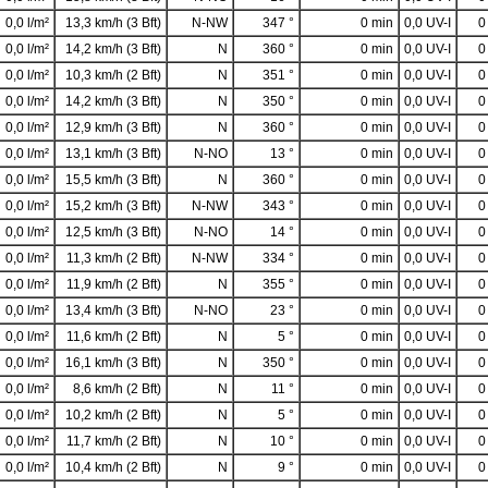
0,0 l/m²
13,3 km/h (3 Bft)
N-NW
347 °
0 min
0,0 UV-I
0
0,0 l/m²
14,2 km/h (3 Bft)
N
360 °
0 min
0,0 UV-I
0
0,0 l/m²
10,3 km/h (2 Bft)
N
351 °
0 min
0,0 UV-I
0
0,0 l/m²
14,2 km/h (3 Bft)
N
350 °
0 min
0,0 UV-I
0
0,0 l/m²
12,9 km/h (3 Bft)
N
360 °
0 min
0,0 UV-I
0
0,0 l/m²
13,1 km/h (3 Bft)
N-NO
13 °
0 min
0,0 UV-I
0
0,0 l/m²
15,5 km/h (3 Bft)
N
360 °
0 min
0,0 UV-I
0
0,0 l/m²
15,2 km/h (3 Bft)
N-NW
343 °
0 min
0,0 UV-I
0
0,0 l/m²
12,5 km/h (3 Bft)
N-NO
14 °
0 min
0,0 UV-I
0
0,0 l/m²
11,3 km/h (2 Bft)
N-NW
334 °
0 min
0,0 UV-I
0
0,0 l/m²
11,9 km/h (2 Bft)
N
355 °
0 min
0,0 UV-I
0
0,0 l/m²
13,4 km/h (3 Bft)
N-NO
23 °
0 min
0,0 UV-I
0
0,0 l/m²
11,6 km/h (2 Bft)
N
5 °
0 min
0,0 UV-I
0
0,0 l/m²
16,1 km/h (3 Bft)
N
350 °
0 min
0,0 UV-I
0
0,0 l/m²
8,6 km/h (2 Bft)
N
11 °
0 min
0,0 UV-I
0
0,0 l/m²
10,2 km/h (2 Bft)
N
5 °
0 min
0,0 UV-I
0
0,0 l/m²
11,7 km/h (2 Bft)
N
10 °
0 min
0,0 UV-I
0
0,0 l/m²
10,4 km/h (2 Bft)
N
9 °
0 min
0,0 UV-I
0