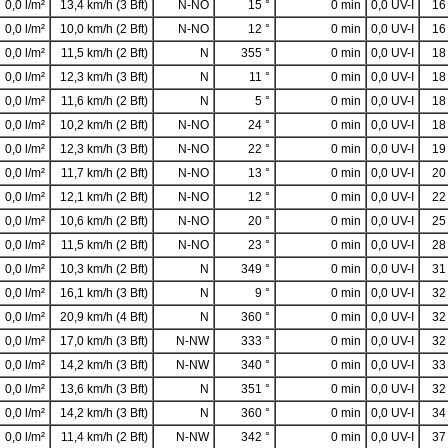
0,0 l/m²
13,4 km/h (3 Bft)
N-NO
15 °
0 min
0,0 UV-I
16
0,0 l/m²
10,0 km/h (2 Bft)
N-NO
12 °
0 min
0,0 UV-I
16
0,0 l/m²
11,5 km/h (2 Bft)
N
355 °
0 min
0,0 UV-I
18
0,0 l/m²
12,3 km/h (3 Bft)
N
11 °
0 min
0,0 UV-I
18
0,0 l/m²
11,6 km/h (2 Bft)
N
5 °
0 min
0,0 UV-I
18
0,0 l/m²
10,2 km/h (2 Bft)
N-NO
24 °
0 min
0,0 UV-I
18
0,0 l/m²
12,3 km/h (3 Bft)
N-NO
22 °
0 min
0,0 UV-I
19
0,0 l/m²
11,7 km/h (2 Bft)
N-NO
13 °
0 min
0,0 UV-I
20
0,0 l/m²
12,1 km/h (2 Bft)
N-NO
12 °
0 min
0,0 UV-I
22
0,0 l/m²
10,6 km/h (2 Bft)
N-NO
20 °
0 min
0,0 UV-I
25
0,0 l/m²
11,5 km/h (2 Bft)
N-NO
23 °
0 min
0,0 UV-I
28
0,0 l/m²
10,3 km/h (2 Bft)
N
349 °
0 min
0,0 UV-I
31
0,0 l/m²
16,1 km/h (3 Bft)
N
9 °
0 min
0,0 UV-I
32
0,0 l/m²
20,9 km/h (4 Bft)
N
360 °
0 min
0,0 UV-I
32
0,0 l/m²
17,0 km/h (3 Bft)
N-NW
333 °
0 min
0,0 UV-I
32
0,0 l/m²
14,2 km/h (3 Bft)
N-NW
340 °
0 min
0,0 UV-I
33
0,0 l/m²
13,6 km/h (3 Bft)
N
351 °
0 min
0,0 UV-I
32
0,0 l/m²
14,2 km/h (3 Bft)
N
360 °
0 min
0,0 UV-I
34
0,0 l/m²
11,4 km/h (2 Bft)
N-NW
342 °
0 min
0,0 UV-I
37