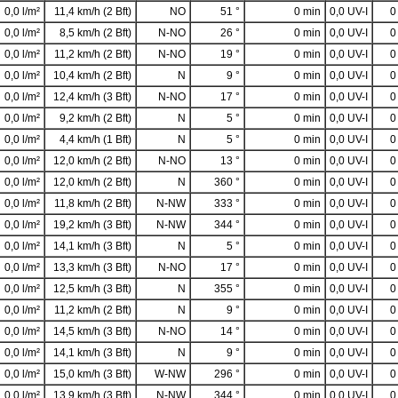
0,0 l/m²
11,4 km/h (2 Bft)
NO
51 °
0 min
0,0 UV-I
0
0,0 l/m²
8,5 km/h (2 Bft)
N-NO
26 °
0 min
0,0 UV-I
0
0,0 l/m²
11,2 km/h (2 Bft)
N-NO
19 °
0 min
0,0 UV-I
0
0,0 l/m²
10,4 km/h (2 Bft)
N
9 °
0 min
0,0 UV-I
0
0,0 l/m²
12,4 km/h (3 Bft)
N-NO
17 °
0 min
0,0 UV-I
0
0,0 l/m²
9,2 km/h (2 Bft)
N
5 °
0 min
0,0 UV-I
0
0,0 l/m²
4,4 km/h (1 Bft)
N
5 °
0 min
0,0 UV-I
0
0,0 l/m²
12,0 km/h (2 Bft)
N-NO
13 °
0 min
0,0 UV-I
0
0,0 l/m²
12,0 km/h (2 Bft)
N
360 °
0 min
0,0 UV-I
0
0,0 l/m²
11,8 km/h (2 Bft)
N-NW
333 °
0 min
0,0 UV-I
0
0,0 l/m²
19,2 km/h (3 Bft)
N-NW
344 °
0 min
0,0 UV-I
0
0,0 l/m²
14,1 km/h (3 Bft)
N
5 °
0 min
0,0 UV-I
0
0,0 l/m²
13,3 km/h (3 Bft)
N-NO
17 °
0 min
0,0 UV-I
0
0,0 l/m²
12,5 km/h (3 Bft)
N
355 °
0 min
0,0 UV-I
0
0,0 l/m²
11,2 km/h (2 Bft)
N
9 °
0 min
0,0 UV-I
0
0,0 l/m²
14,5 km/h (3 Bft)
N-NO
14 °
0 min
0,0 UV-I
0
0,0 l/m²
14,1 km/h (3 Bft)
N
9 °
0 min
0,0 UV-I
0
0,0 l/m²
15,0 km/h (3 Bft)
W-NW
296 °
0 min
0,0 UV-I
0
0,0 l/m²
13,9 km/h (3 Bft)
N-NW
344 °
0 min
0,0 UV-I
0