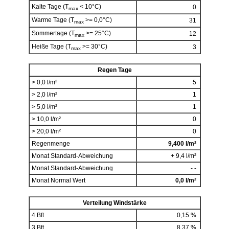
Kalte Tage (T
< 10°C)
0
max
Warme Tage (T
>= 0,0°C)
31
max
Sommertage (T
>= 25°C)
12
max
Heiße Tage (T
>= 30°C)
3
max
Regen Tage
> 0,0 l/m²
5
> 2,0 l/m²
1
> 5,0 l/m²
1
> 10,0 l/m²
0
> 20,0 l/m²
0
Regenmenge
9,400 l/m²
Monat Standard-Abweichung
+ 9,4 l/m²
Monat Standard-Abweichung
- -
Monat Normal Wert
0,0 l/m²
Verteilung Windstärke
4 Bft
0,15 %
3 Bft
8,37 %