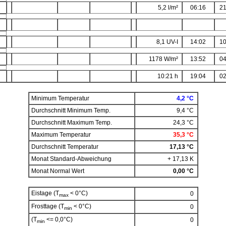
5,2 l/m²
06:16
21
8,1 UV-I
14:02
10
1178 W/m²
13:52
04
10:21 h
19:04
02
Minimum Temperatur
4,2 °C
Durchschnitt Minimum Temp.
9,4 °C
Durchschnitt Maximum Temp.
24,3 °C
Maximum Temperatur
35,3 °C
Durchschnitt Temperatur
17,13 °C
Monat Standard-Abweichung
+ 17,13 K
Monat Normal Wert
0,00 °C
Eistage (T
< 0°C)
0
max
Frosttage (T
< 0°C)
0
min
(T
<= 0,0°C)
0
min