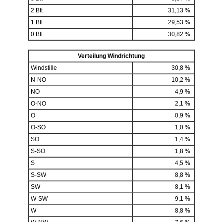
2 Bft
31,13 %
1 Bft
29,53 %
0 Bft
30,82 %
Verteilung Windrichtung
Windstille
30,8 %
N-NO
10,2 %
NO
4,9 %
O-NO
2,1 %
O
0,9 %
O-SO
1,0 %
SO
1,4 %
S-SO
1,8 %
S
4,5 %
S-SW
8,8 %
SW
8,1 %
W-SW
9,1 %
W
8,8 %