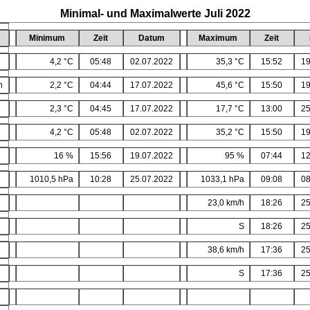
Minimal- und Maximalwerte Juli 2022
Minimum
Zeit
Datum
Maximum
Zeit
4,2 °C
05:48
02.07.2022
35,3 °C
15:52
19
n
2,2 °C
04:44
17.07.2022
45,6 °C
15:50
19
2,3 °C
04:45
17.07.2022
17,7 °C
13:00
25
4,2 °C
05:48
02.07.2022
35,2 °C
15:50
19
16 %
15:56
19.07.2022
95 %
07:44
12
1010,5 hPa
10:28
25.07.2022
1033,1 hPa
09:08
08
23,0 km/h
18:26
25
S
18:26
25
38,6 km/h
17:36
25
S
17:36
25