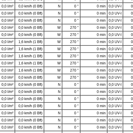
0,0 l/m²
0,0 km/h (0 Bft)
N
0 °
0 min
0,0 UV-I
0
0,0 l/m²
0,0 km/h (0 Bft)
N
0 °
0 min
0,0 UV-I
0
0,0 l/m²
0,0 km/h (0 Bft)
N
0 °
0 min
0,0 UV-I
0
0,0 l/m²
0,0 km/h (0 Bft)
W
270 °
0 min
0,0 UV-I
0
0,0 l/m²
0,0 km/h (0 Bft)
W
270 °
0 min
0,0 UV-I
0
0,0 l/m²
1,6 km/h (1 Bft)
W
270 °
0 min
0,0 UV-I
0
0,0 l/m²
1,6 km/h (1 Bft)
W
270 °
0 min
0,0 UV-I
0
0,0 l/m²
1,6 km/h (1 Bft)
W
270 °
0 min
0,0 UV-I
0
0,0 l/m²
1,6 km/h (1 Bft)
W
270 °
0 min
0,0 UV-I
0
0,0 l/m²
1,6 km/h (1 Bft)
W
270 °
0 min
0,0 UV-I
0
0,0 l/m²
0,0 km/h (0 Bft)
W
270 °
0 min
0,0 UV-I
0
0,0 l/m²
0,0 km/h (0 Bft)
N
0 °
0 min
0,0 UV-I
0
0,0 l/m²
0,0 km/h (0 Bft)
N
0 °
0 min
0,0 UV-I
0
0,0 l/m²
0,0 km/h (0 Bft)
N
0 °
0 min
0,0 UV-I
0
0,0 l/m²
0,0 km/h (0 Bft)
N
0 °
0 min
0,0 UV-I
0
0,0 l/m²
0,0 km/h (0 Bft)
N
0 °
0 min
0,0 UV-I
0
0,0 l/m²
0,0 km/h (0 Bft)
N
0 °
0 min
0,0 UV-I
0
0,0 l/m²
0,0 km/h (0 Bft)
N
0 °
0 min
0,0 UV-I
0