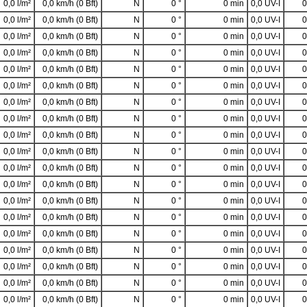
0,0 l/m²
0,0 km/h (0 Bft)
N
0 °
0 min
0,0 UV-I
0
0,0 l/m²
0,0 km/h (0 Bft)
N
0 °
0 min
0,0 UV-I
0
0,0 l/m²
0,0 km/h (0 Bft)
N
0 °
0 min
0,0 UV-I
0
0,0 l/m²
0,0 km/h (0 Bft)
N
0 °
0 min
0,0 UV-I
0
0,0 l/m²
0,0 km/h (0 Bft)
N
0 °
0 min
0,0 UV-I
0
0,0 l/m²
0,0 km/h (0 Bft)
N
0 °
0 min
0,0 UV-I
0
0,0 l/m²
0,0 km/h (0 Bft)
N
0 °
0 min
0,0 UV-I
0
0,0 l/m²
0,0 km/h (0 Bft)
N
0 °
0 min
0,0 UV-I
0
0,0 l/m²
0,0 km/h (0 Bft)
N
0 °
0 min
0,0 UV-I
0
0,0 l/m²
0,0 km/h (0 Bft)
N
0 °
0 min
0,0 UV-I
0
0,0 l/m²
0,0 km/h (0 Bft)
N
0 °
0 min
0,0 UV-I
0
0,0 l/m²
0,0 km/h (0 Bft)
N
0 °
0 min
0,0 UV-I
0
0,0 l/m²
0,0 km/h (0 Bft)
N
0 °
0 min
0,0 UV-I
0
0,0 l/m²
0,0 km/h (0 Bft)
N
0 °
0 min
0,0 UV-I
0
0,0 l/m²
0,0 km/h (0 Bft)
N
0 °
0 min
0,0 UV-I
0
0,0 l/m²
0,0 km/h (0 Bft)
N
0 °
0 min
0,0 UV-I
0
0,0 l/m²
0,0 km/h (0 Bft)
N
0 °
0 min
0,0 UV-I
0
0,0 l/m²
0,0 km/h (0 Bft)
N
0 °
0 min
0,0 UV-I
0
0,0 l/m²
0,0 km/h (0 Bft)
N
0 °
0 min
0,0 UV-I
0