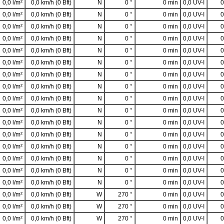
0,0 l/m²
0,0 km/h (0 Bft)
N
0 °
0 min
0,0 UV-I
0
0,0 l/m²
0,0 km/h (0 Bft)
N
0 °
0 min
0,0 UV-I
0
0,0 l/m²
0,0 km/h (0 Bft)
N
0 °
0 min
0,0 UV-I
0
0,0 l/m²
0,0 km/h (0 Bft)
N
0 °
0 min
0,0 UV-I
0
0,0 l/m²
0,0 km/h (0 Bft)
N
0 °
0 min
0,0 UV-I
0
0,0 l/m²
0,0 km/h (0 Bft)
N
0 °
0 min
0,0 UV-I
0
0,0 l/m²
0,0 km/h (0 Bft)
N
0 °
0 min
0,0 UV-I
0
0,0 l/m²
0,0 km/h (0 Bft)
N
0 °
0 min
0,0 UV-I
0
0,0 l/m²
0,0 km/h (0 Bft)
N
0 °
0 min
0,0 UV-I
0
0,0 l/m²
0,0 km/h (0 Bft)
N
0 °
0 min
0,0 UV-I
0
0,0 l/m²
0,0 km/h (0 Bft)
N
0 °
0 min
0,0 UV-I
0
0,0 l/m²
0,0 km/h (0 Bft)
N
0 °
0 min
0,0 UV-I
0
0,0 l/m²
0,0 km/h (0 Bft)
N
0 °
0 min
0,0 UV-I
0
0,0 l/m²
0,0 km/h (0 Bft)
N
0 °
0 min
0,0 UV-I
0
0,0 l/m²
0,0 km/h (0 Bft)
N
0 °
0 min
0,0 UV-I
0
0,0 l/m²
0,0 km/h (0 Bft)
N
0 °
0 min
0,0 UV-I
0
0,0 l/m²
0,0 km/h (0 Bft)
W
270 °
0 min
0,0 UV-I
0
0,0 l/m²
0,0 km/h (0 Bft)
W
270 °
0 min
0,0 UV-I
0
0,0 l/m²
0,0 km/h (0 Bft)
W
270 °
0 min
0,0 UV-I
0