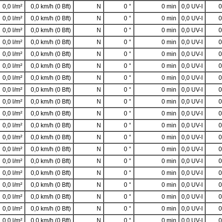
0,0 l/m²
0,0 km/h (0 Bft)
N
0 °
0 min
0,0 UV-I
0
0,0 l/m²
0,0 km/h (0 Bft)
N
0 °
0 min
0,0 UV-I
0
0,0 l/m²
0,0 km/h (0 Bft)
N
0 °
0 min
0,0 UV-I
0
0,0 l/m²
0,0 km/h (0 Bft)
N
0 °
0 min
0,0 UV-I
0
0,0 l/m²
0,0 km/h (0 Bft)
N
0 °
0 min
0,0 UV-I
0
0,0 l/m²
0,0 km/h (0 Bft)
N
0 °
0 min
0,0 UV-I
0
0,0 l/m²
0,0 km/h (0 Bft)
N
0 °
0 min
0,0 UV-I
0
0,0 l/m²
0,0 km/h (0 Bft)
N
0 °
0 min
0,0 UV-I
0
0,0 l/m²
0,0 km/h (0 Bft)
N
0 °
0 min
0,0 UV-I
0
0,0 l/m²
0,0 km/h (0 Bft)
N
0 °
0 min
0,0 UV-I
0
0,0 l/m²
0,0 km/h (0 Bft)
N
0 °
0 min
0,0 UV-I
0
0,0 l/m²
0,0 km/h (0 Bft)
N
0 °
0 min
0,0 UV-I
0
0,0 l/m²
0,0 km/h (0 Bft)
N
0 °
0 min
0,0 UV-I
0
0,0 l/m²
0,0 km/h (0 Bft)
N
0 °
0 min
0,0 UV-I
0
0,0 l/m²
0,0 km/h (0 Bft)
N
0 °
0 min
0,0 UV-I
0
0,0 l/m²
0,0 km/h (0 Bft)
N
0 °
0 min
0,0 UV-I
0
0,0 l/m²
0,0 km/h (0 Bft)
N
0 °
0 min
0,0 UV-I
0
0,0 l/m²
0,0 km/h (0 Bft)
N
0 °
0 min
0,0 UV-I
0
0,0 l/m²
0,0 km/h (0 Bft)
N
0 °
0 min
0,0 UV-I
0