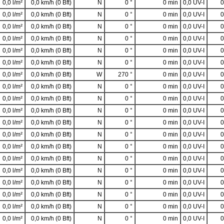
0,0 l/m²
0,0 km/h (0 Bft)
N
0 °
0 min
0,0 UV-I
0
0,0 l/m²
0,0 km/h (0 Bft)
N
0 °
0 min
0,0 UV-I
0
0,0 l/m²
0,0 km/h (0 Bft)
N
0 °
0 min
0,0 UV-I
0
0,0 l/m²
0,0 km/h (0 Bft)
N
0 °
0 min
0,0 UV-I
0
0,0 l/m²
0,0 km/h (0 Bft)
N
0 °
0 min
0,0 UV-I
0
0,0 l/m²
0,0 km/h (0 Bft)
N
0 °
0 min
0,0 UV-I
0
0,0 l/m²
0,0 km/h (0 Bft)
W
270 °
0 min
0,0 UV-I
0
0,0 l/m²
0,0 km/h (0 Bft)
N
0 °
0 min
0,0 UV-I
0
0,0 l/m²
0,0 km/h (0 Bft)
N
0 °
0 min
0,0 UV-I
0
0,0 l/m²
0,0 km/h (0 Bft)
N
0 °
0 min
0,0 UV-I
0
0,0 l/m²
0,0 km/h (0 Bft)
N
0 °
0 min
0,0 UV-I
0
0,0 l/m²
0,0 km/h (0 Bft)
N
0 °
0 min
0,0 UV-I
0
0,0 l/m²
0,0 km/h (0 Bft)
N
0 °
0 min
0,0 UV-I
0
0,0 l/m²
0,0 km/h (0 Bft)
N
0 °
0 min
0,0 UV-I
0
0,0 l/m²
0,0 km/h (0 Bft)
N
0 °
0 min
0,0 UV-I
0
0,0 l/m²
0,0 km/h (0 Bft)
N
0 °
0 min
0,0 UV-I
0
0,0 l/m²
0,0 km/h (0 Bft)
N
0 °
0 min
0,0 UV-I
0
0,0 l/m²
0,0 km/h (0 Bft)
N
0 °
0 min
0,0 UV-I
0
0,0 l/m²
0,0 km/h (0 Bft)
N
0 °
0 min
0,0 UV-I
0