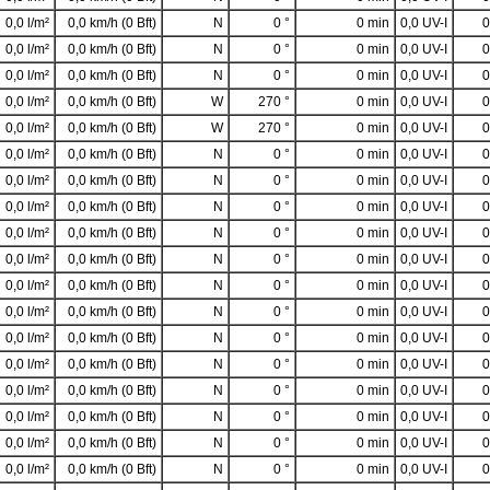
0,0 l/m²
0,0 km/h (0 Bft)
N
0 °
0 min
0,0 UV-I
0
0,0 l/m²
0,0 km/h (0 Bft)
N
0 °
0 min
0,0 UV-I
0
0,0 l/m²
0,0 km/h (0 Bft)
N
0 °
0 min
0,0 UV-I
0
0,0 l/m²
0,0 km/h (0 Bft)
W
270 °
0 min
0,0 UV-I
0
0,0 l/m²
0,0 km/h (0 Bft)
W
270 °
0 min
0,0 UV-I
0
0,0 l/m²
0,0 km/h (0 Bft)
N
0 °
0 min
0,0 UV-I
0
0,0 l/m²
0,0 km/h (0 Bft)
N
0 °
0 min
0,0 UV-I
0
0,0 l/m²
0,0 km/h (0 Bft)
N
0 °
0 min
0,0 UV-I
0
0,0 l/m²
0,0 km/h (0 Bft)
N
0 °
0 min
0,0 UV-I
0
0,0 l/m²
0,0 km/h (0 Bft)
N
0 °
0 min
0,0 UV-I
0
0,0 l/m²
0,0 km/h (0 Bft)
N
0 °
0 min
0,0 UV-I
0
0,0 l/m²
0,0 km/h (0 Bft)
N
0 °
0 min
0,0 UV-I
0
0,0 l/m²
0,0 km/h (0 Bft)
N
0 °
0 min
0,0 UV-I
0
0,0 l/m²
0,0 km/h (0 Bft)
N
0 °
0 min
0,0 UV-I
0
0,0 l/m²
0,0 km/h (0 Bft)
N
0 °
0 min
0,0 UV-I
0
0,0 l/m²
0,0 km/h (0 Bft)
N
0 °
0 min
0,0 UV-I
0
0,0 l/m²
0,0 km/h (0 Bft)
N
0 °
0 min
0,0 UV-I
0
0,0 l/m²
0,0 km/h (0 Bft)
N
0 °
0 min
0,0 UV-I
0