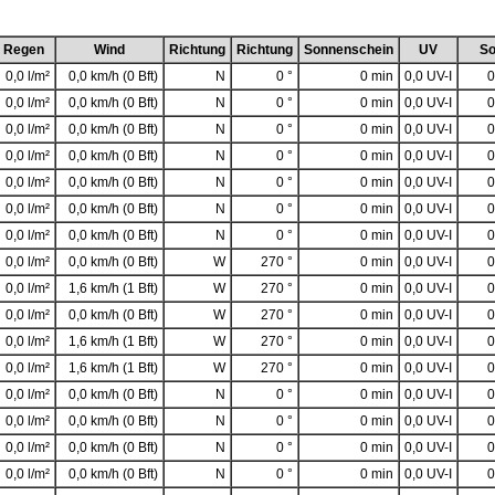
Regen
Wind
Richtung
Richtung
Sonnenschein
UV
So
0,0 l/m²
0,0 km/h (0 Bft)
N
0 °
0 min
0,0 UV-I
0
0,0 l/m²
0,0 km/h (0 Bft)
N
0 °
0 min
0,0 UV-I
0
0,0 l/m²
0,0 km/h (0 Bft)
N
0 °
0 min
0,0 UV-I
0
0,0 l/m²
0,0 km/h (0 Bft)
N
0 °
0 min
0,0 UV-I
0
0,0 l/m²
0,0 km/h (0 Bft)
N
0 °
0 min
0,0 UV-I
0
0,0 l/m²
0,0 km/h (0 Bft)
N
0 °
0 min
0,0 UV-I
0
0,0 l/m²
0,0 km/h (0 Bft)
N
0 °
0 min
0,0 UV-I
0
0,0 l/m²
0,0 km/h (0 Bft)
W
270 °
0 min
0,0 UV-I
0
0,0 l/m²
1,6 km/h (1 Bft)
W
270 °
0 min
0,0 UV-I
0
0,0 l/m²
0,0 km/h (0 Bft)
W
270 °
0 min
0,0 UV-I
0
0,0 l/m²
1,6 km/h (1 Bft)
W
270 °
0 min
0,0 UV-I
0
0,0 l/m²
1,6 km/h (1 Bft)
W
270 °
0 min
0,0 UV-I
0
0,0 l/m²
0,0 km/h (0 Bft)
N
0 °
0 min
0,0 UV-I
0
0,0 l/m²
0,0 km/h (0 Bft)
N
0 °
0 min
0,0 UV-I
0
0,0 l/m²
0,0 km/h (0 Bft)
N
0 °
0 min
0,0 UV-I
0
0,0 l/m²
0,0 km/h (0 Bft)
N
0 °
0 min
0,0 UV-I
0